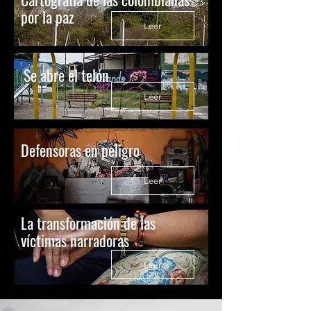
por la paz
Leer
Se abre el telón
Leer
Defensoras en peligro
Leer
La transformación de las
víctimas narradoras
Leer