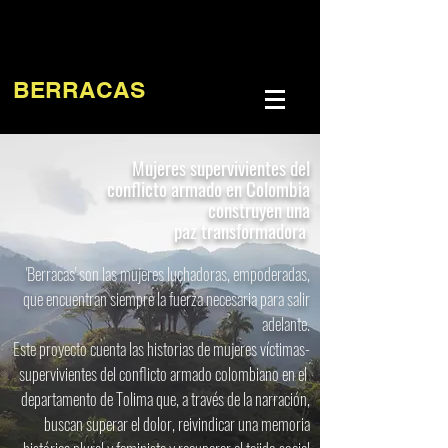
BERRACAS
Mujeres supervivientes del
conflicto armado en Colombia
construyen
una
paz transformadora
'Berracas' son las mujeres luchadoras, empoderadas,
que encuentran siempre la fuerza necesaria para salir
adelante.
Este proyecto cuenta las historias
de mujeres víctimas-
supervivientes del conflicto armado colombiano en el
departamento de Tolima que, a través de la narración,
buscan superar el dolor, reivindicar una memoria