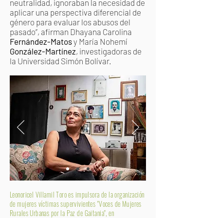
neutralidad, ignoraban la necesidad de
aplicar una perspectiva diferencial de
género para evaluar los abusos del
pasado”, afirman Dhayana Carolina
Fernández-Matos
y María Nohemí
González-Martínez
, investigadoras de
la Universidad Simón Bolívar.
Leonoricel Villamil Toro es impulsora de la organización
de mujeres víctimas supervivientes "Voces de Mujeres
Rurales Urbanas por la Paz de Gaitania", en