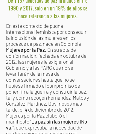
De 1.187 acuerdos de paz firmados entre
1990 y 2017, solo en un 19% de ellos se
hace referencia a las mujeres.
En este contexto de pugna
internacional feminista por conseguir
la inclusión de las mujeres en los
procesos de paz, nace en Colombia
Mujeres por la Paz
. En su acta de
conformación, fechada en octubre de
2012, las mujeres le exigieron al
Gobierno y a las FARC que no se
levantarán
de la mesa de
conversaciones hasta que no se
hubiese firmado el compromiso de
poner fin a la guerra y construir la paz,
tal y como recogen Fernández-Matos y
González-Martínez. Dos meses más
tarde, el 4 de diciembre de 2012,
Mujeres por la Paz elaboró el
manifiesto “
La paz sin las mujeres ¡No
va!
”, que expresaba la necesidad de
que las mujeres asumieran un rol