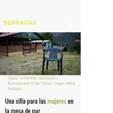
BERRACAS
Espacio Territorial de Capacitación y
Reincorporación El Oso (Tolima) | Imagen: Helena
Rodríguez.
Una silla para las
mujeres
en
la mesa de paz